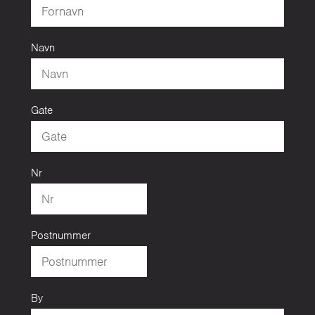
Navn
Gate
Nr
Postnummer
By